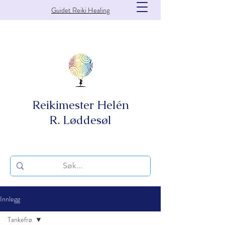
Guidet Reiki Healing
Reikimester Helén
R. Løddesøl
Innlegg
Tankefrø