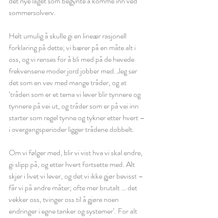
det nye laget som begynte å komme inn ved 
sommersolverv. 
Helt umulig å skulle gi en lineær rasjonell 
forklaring på dette; vi bærer på en måte alt i 
oss, og vi renses for å bli med på de hevede 
frekvensene moder jord jobber med. Jeg ser 
det som en vev med mange tråder, og at 
‘tråden som er et tema vi lever blir tynnere og 
tynnere på vei ut, og tråder som er på vei inn 
starter som regel tynne og tykner etter hvert – 
i overgangsperioder ligger trådene dobbelt. 
Om vi følger med, blir vi vist hva vi skal endre, 
gi slipp på, og etter hvert fortsette med. Alt 
skjer i livet vi lever, og det vi ikke gjør bevisst – 
får vi på andre måter; ofte mer brutalt … det 
vekker oss, tvinger oss til å gjøre noen 
endringer i egne tanker og systemer’. For alt 