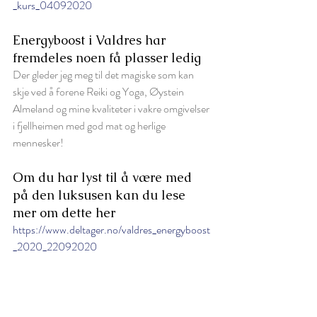
_kurs_04092020
Energyboost i Valdres har 
fremdeles noen få plasser ledig 
Der gleder jeg meg til det magiske som kan 
skje ved å forene Reiki og Yoga, Øystein 
Almeland og mine kvaliteter i vakre omgivelser 
i fjellheimen med god mat og herlige 
mennesker! 
Om du har lyst til å være med 
på den luksusen kan du lese 
mer om dette her
https://www.deltager.no/valdres_energyboost
_2020_22092020
Alt godt, 
Helén 
Reiki
Kurs
Retreat