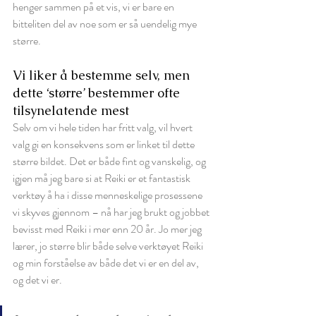
henger sammen på et vis, vi er bare en 
bitteliten del av noe som er så uendelig mye 
større. 
Vi liker å bestemme selv, men 
dette ‘større’ bestemmer ofte 
tilsynelatende mest 
Selv om vi hele tiden har fritt valg, vil hvert 
valg gi en konsekvens som er linket til dette 
større bildet. Det er både fint og vanskelig, og 
igjen må jeg bare si at Reiki er et fantastisk 
verktøy å ha i disse menneskelige prosessene 
vi skyves gjennom – nå har jeg brukt og jobbet 
bevisst med Reiki i mer enn 20 år. Jo mer jeg 
lærer, jo større blir både selve verktøyet Reiki 
og min forståelse av både det vi er en del av, 
og det vi er. 