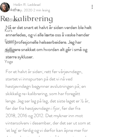
Helén R. Løddesøl
Tankefrø
2. sep. 2020
2 min lesing
Re-kalibrering
Retreats
Nå er det snart et halvt år siden verden ble helt 
Kurs
annerledes, og vi alle lærte oss å vaske hender 
Events
som profesjonelle helsearbeidere. Jeg har 
tidligere snakket om hvordan alt går i små og 
Reiki
større sykluser. 
Yoga
For et halvt år siden; rett før vårjevndøgn, 
startet vi innspurten på det vi nå ved 
høstjevndøgn begynner avslutningen på; en 
skikkelig re-kalibrering, som har foregått 
lenge. Jeg ser lag på lag, det siste laget er ½ år, 
før der fra høstjevndøgn i fjor, før der fra 
2018, 2016 og 2012. Det mykner inn mot 
vintersolverv i desember, der det ser ut som at 
‘et lag’ er ferdig og vi derfor kan åpne mer for 