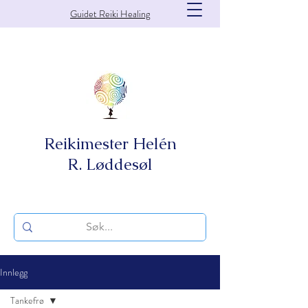
Guidet Reiki Healing
Reikimester Helén
R. Løddesøl
Innlegg
Tankefrø