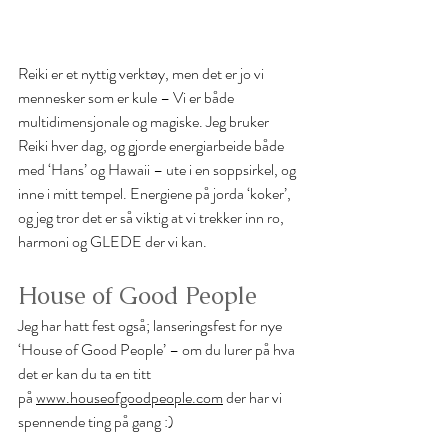
Reiki er et nyttig verktøy, men det er jo vi 
mennesker som er kule – Vi er både 
multidimensjonale og magiske. Jeg bruker 
Reiki hver dag, og gjorde energiarbeide både 
med ‘Hans’ og Hawaii – ute i en soppsirkel, og 
inne i mitt tempel. Energiene på jorda ‘koker’, 
og jeg tror det er så viktig at vi trekker inn ro, 
harmoni og GLEDE der vi kan. 
House of Good People
Jeg har hatt fest også; lanseringsfest for nye 
‘House of Good People’ – om du lurer på hva 
det er kan du ta en titt 
på 
www.houseofgoodpeople.com
 der har vi 
spennende ting på gang :)