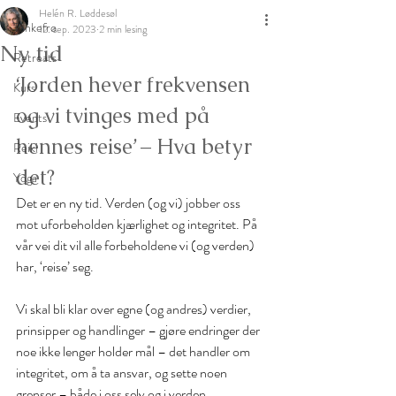
Helén R. Løddesøl
Tankefrø
12. sep. 2023
2 min lesing
Ny tid
Retreats
‘Jorden hever frekvensen 
Kurs
og vi tvinges med på 
Events
hennes reise’ – Hva betyr 
Reiki
det? 
Yoga
Det er en ny tid. Verden (og vi) jobber oss 
mot uforbeholden kjærlighet og integritet. På 
vår vei dit vil alle forbeholdene vi (og verden) 
har, ‘reise’ seg. 
Vi skal bli klar over egne (og andres) verdier, 
prinsipper og handlinger – gjøre endringer der 
noe ikke lenger holder mål – det handler om 
integritet, om å ta ansvar, og sette noen 
grenser – både i oss selv og i verden.