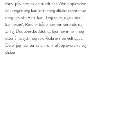
for vi påvirkes av alt rundt oss. Min opplevelse 
er at ingenting kan løfte meg tilbake i senter av 
meg selv slik Reiki kan. Ting skjer, og verden 
kan ‘svaie’, Reiki er både harmoniserende og 
ærlig. Det overskuddet jeg kjenner inne i meg 
etter å ha gitt meg selv Reiki er noe helt eget. 
Da er jeg i senter av en ro, kraft og oversikt jeg 
elsker! 