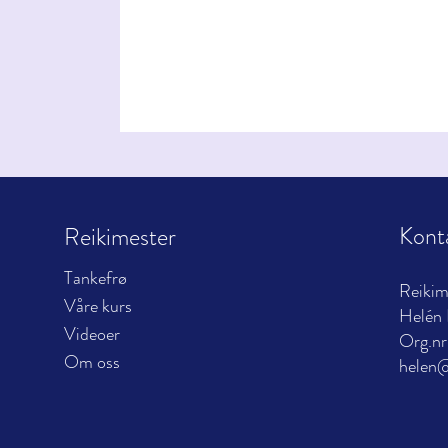
Kont
Reikimester
Tankefrø
Reiki
Våre kurs
Helén 
Videoer
Org.nr
Om oss
helen@