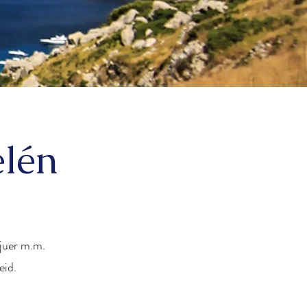
elén
vjuer m.m.
eid.