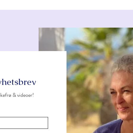
yhetsbrev
ankefrø & videoer!