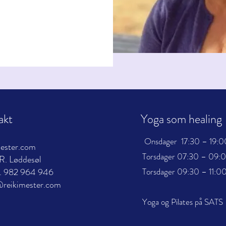
akt
Yoga som healing
Onsdager 17:30 – 19:0
mester.com
Torsdager 07:30 – 09:
R. Løddesøl
. 982 964 946
Torsdager 09:30 – 11:0
reikimester.com
Yoga og Pilates på
SATS