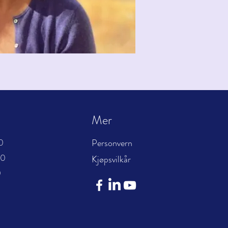
Mer
0
Personvern
00
Kjøpsvilkår
0