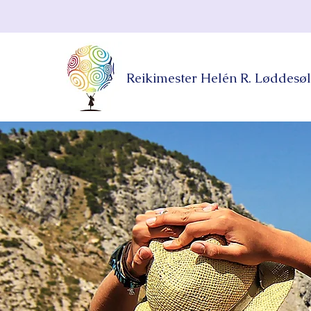
Reikimester Helén R. Løddesøl