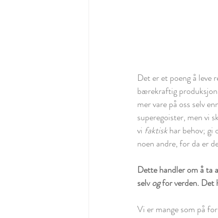
Det er et poeng å leve r
bærekraftig produksjon,
mer vare på oss selv enn 
superegoister, men vi ska
vi 
faktisk 
har behov; gi 
noen andre, for da er de
Dette handler om å ta an
selv 
og 
for verden. Det 
Vi er mange som på forsk