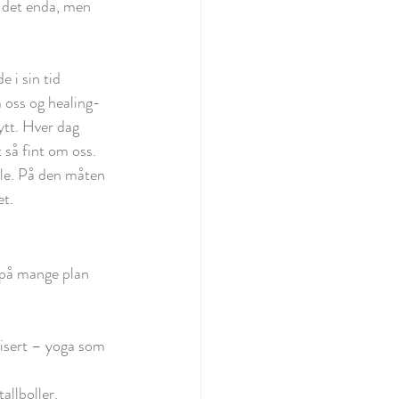
n det enda, men 
 i sin tid 
å oss og healing-
ytt. Hver dag 
så fint om oss. 
alle. På den måten 
t. 
g på mange plan
 
lisert – yoga som 
allboller. 