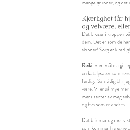
mange grunner, og det e
Kjærlighet får hj
og velvære, elle
Det bruser i kroppen på
dem. Det er som de har 
skinner! Sorg er kjærlig
Reiki
 er en måte å gi se
en katalysator som rens
ferdig.  Samtidig blir j
være. Vi er så mye mer e
mer i senter av meg selv 
og hva som er andres. 
Det blir mer og mer vikt
som kommer fra egne og a