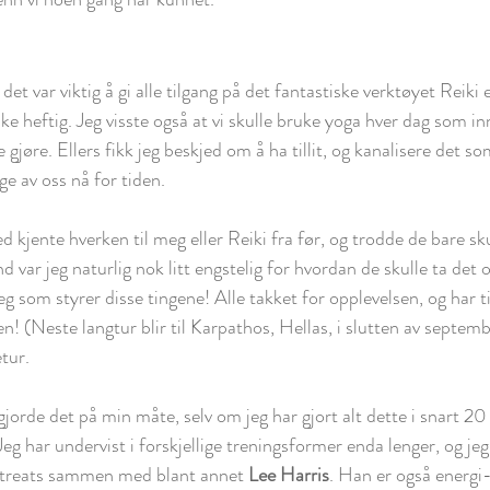
det var viktig å gi alle tilgang på det fantastiske verktøyet Reiki e
nske heftig. Jeg visste også at vi skulle bruke yoga hver dag som i
e gjøre. Ellers fikk jeg beskjed om å ha tillit, og kanalisere det so
e av oss nå for tiden.
 kjente hverken til meg eller Reiki fra før, og trodde de bare sku
d var jeg naturlig nok litt engstelig for hvordan de skulle ta det o
 jeg som styrer disse tingene! Alle takket for opplevelsen, og har t
jen! (Neste langtur blir til Karpathos, Hellas, i slutten av septe
tur. 
gjorde det på min måte, selv om jeg har gjort alt dette i snart 20 å
Jeg har undervist i forskjellige treningsformer enda lenger, og jeg
 retreats sammen med blant annet 
Lee Harris
. Han er også energi-i