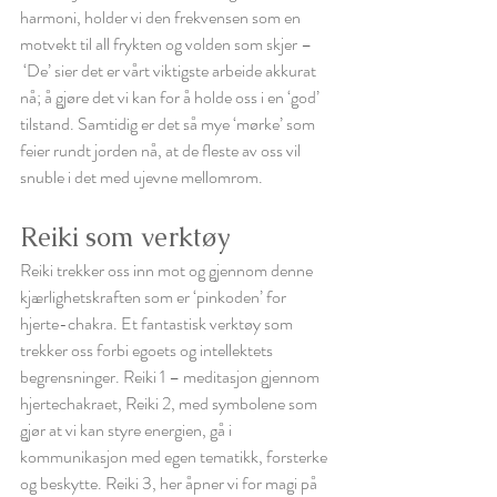
harmoni, holder vi den frekvensen som en 
motvekt til all frykten og volden som skjer –
 ‘De’ sier det er vårt viktigste arbeide akkurat 
nå; å gjøre det vi kan for å holde oss i en ‘god’ 
tilstand. Samtidig er det så mye ‘mørke’ som 
feier rundt jorden nå, at de fleste av oss vil 
snuble i det med ujevne mellomrom. 
Reiki som verktøy
Reiki trekker oss inn mot og gjennom denne 
kjærlighetskraften som er ‘pinkoden’ for 
hjerte-chakra. Et fantastisk verktøy som 
trekker oss forbi egoets og intellektets 
begrensninger. Reiki 1 – meditasjon gjennom 
hjertechakraet, Reiki 2, med symbolene som 
gjør at vi kan styre energien, gå i 
kommunikasjon med egen tematikk, forsterke 
og beskytte. Reiki 3, her åpner vi for magi på 