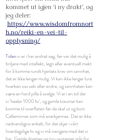
kommet ut igjen ‘i ny drakt’, og 
jeg deler: 
https://www.wisdomfromnort
h.no/reiki-en-vei-til-
opplysning/
Tiden
 vi er i har endret seg, før var det mulig å 
briljere med intellekt, løgn eller eventuell makt 
for å komme rundt hjertets krav om sannhet, 
det er ikke lenger mulig. Vi kan ikke lenger lure 
hverken oss selv eller andre, og sannheten kan 
være en hard pille å svelge. Vi er i en tid der 
vi ‘healer 1000 liv’, og gamle traumer kan 
komme til overflaten før de skal ut og bort. 
Celleminner som må anerkjennes. Det er ikke 
nødvendigvis enkelt, for det skjer i vårt 
hverdagslige liv og vi må navigere med det vi 
har. Gamle dogmer og tro-systemer står for 