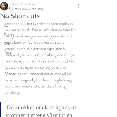
Helén R. Løddesøl
Tankefrø
8. mars 2022
3 min lesing
No Shortcuts
Retreats
Det er en dualitet i verden nå som oppleves 
Kurs
helt surrealistisk. Det er utfordrende tider for 
Events
mange – så mange som må kjenne på det å 
miste kontroll. Som at vi må stå i egne 
Reiki
ytterpunkter; tåle det som skjer uten å 
Yoga
nødvendigvis kunne forstå eller gjøre så mye 
med situasjonen annet enn nettop det; å tåle 
(puste) våre egne følelser og reaksjoner. 
Mange jeg vet kjenner at det er vanskelig å 
nyte det de egentlig burde kunne glede seg 
over, fordi noen andre har det så veldig 
vanskelig. 
‘De’ snakker om kjærlighet, at 
vi åpner hjertene våre for en 