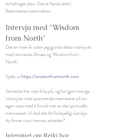
et helt eget plan. Det er første ledd i 
Reikimesterutdannelsen.
Intervju med "Wisdom 
from North"
Det er noen år siden jeg gjorde dette intervjuet 
med Jannecke Øinæs og ‘Wisdom from 
North’. 
Sjekk ut 
https://wisdomfromnorth.com
Jannecke har mye å by på, og har gjort mange 
intervjuer med spennende mennesker på sin 
egen reise med å forstå mer av det spirituelle 
mennesket. Vi skal alle litt forskjellig; kanskje 
du finner noe i hennes arbeider?
Intervjuet om Reiki har 