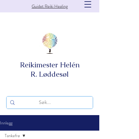
Guidet Reiki Healing
Reikimester Helén
R. Løddesøl
Innlegg
Tankefrø