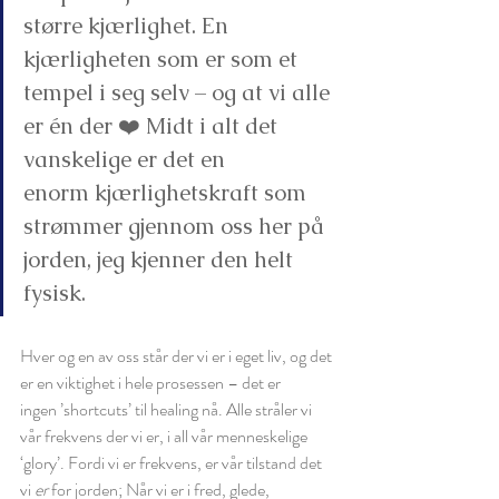
større kjærlighet. En 
kjærligheten som er som et 
tempel i seg selv – og at vi alle 
er én der ❤️ Midt i alt det 
vanskelige er det en 
enorm kjærlighetskraft som 
strømmer gjennom oss her på 
jorden, jeg kjenner den helt 
fysisk. 
Hver og en av oss står der vi er i eget liv, og det 
er en viktighet i hele prosessen – det er 
ingen ’shortcuts’ til healing nå. Alle stråler vi 
vår frekvens der vi er, i all vår menneskelige 
‘glory’. Fordi vi er frekvens, er vår tilstand det 
vi 
er
 for jorden; Når vi er i fred, glede, 