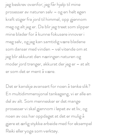
jeg beskrev ovenfor; jeg får hjelp til mine 
prosesser av naturen selv – og en helt egen 
kraft stiger fra jord til himmel, opp gjennom 
meg og alt jeg er. Da blir jeg treet som slipper 
mine blader for å kunne fokusere innover i 
meg selv, og jeg kan samtidig være bladene 
som danser med vinden – vel vitende om at 
jeg blir akkurat den næringen naturen og 
moder jord trenger, akkurat der jeg er – at alt 
er som det er ment å være. 
Det er kanskje avansert for noen å tenke slik? 
En multidimmensjonal tankegang, vi er alle en 
del av alt. Som mennesker er det mange 
prosesser vi skal gjennom i løpet av et liv, og 
noen av oss har oppdaget at det er mulig å 
gjøre et ærlig stykke arbeide med for eksempel 
Reiki eller yoga som verktøy. 