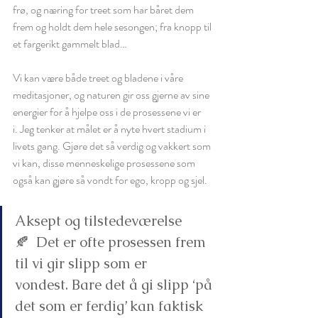
frø, og næring for treet som har båret dem 
frem og holdt dem hele sesongen; fra knopp til 
et fargerikt gammelt blad… 
Vi kan være både treet og bladene i våre 
meditasjoner, og naturen gir oss gjerne av sine 
energier for å hjelpe oss i de prosessene vi er 
i. Jeg tenker at målet er å nyte hvert stadium i 
livets gang. Gjøre det så verdig og vakkert som 
vi kan, disse menneskelige prosessene som 
også kan gjøre så vondt for ego, kropp og sjel. 
Aksept og tilstedeværelse 
🍂  Det er ofte prosessen frem 
til vi gir slipp som er 
vondest. Bare det å gi slipp ‘på 
det som er ferdig’ kan faktisk 