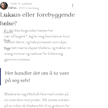
Helén R. Løddesøl
Tankefrø
8. okt. 2021
3 min lesing
Luksus eller forebyggende
Retreats
helse?
Kurs
Er det ikke lenge siden høsten har 
Events
vær 
så
 fargerik? Jeg lar meg fascinere av hvor 
Reiki
vakkert det er, og hele prosessen som skjer; 
hvor lett trærne slipper bladene, og trekker sin 
Yoga
energi innover og nedover for å klare seg 
gjennom vinteren. 
Her handler det om å ta vare 
på seg selv! 
Bladene lar seg tillitsfullt føre med vinden på 
sin siste dans mot jorden. Slik sluttes sirkelen 
på en måte når bladene blir til ny grobunn for 