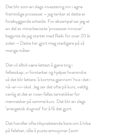
Det blir som en slags investering inn i egne 
fremtidige prosesser – jeg tenker at dette er 
forebyggende arbeide. For eksempel ser jeg at 
en del av mine bevisste ‘prosesser innover’ 
begynte da jeg startet med Reiki for over 20 år 
siden – Dette har gjort meg stødigere på så 
mange måter. 
Det vil alltid være lettest å gjøre ting i 
fellesskap; vi forsterker og hjelper hverandre 
så det blir lettere ‘å komme gjennom’ hva-det-
nå-er-vi-skal. Jeg ser det ofte på kurs, veldig 
vanlig at det er noen felles tematikker for 
mennesker på samme kurs. Det blir en slags 
‘energetisk dugnad’ for å få det gjort. 
Det handler ofte tilsynelatende bare om å hilse 
på følelser, tåle å puste emosjoner (som 