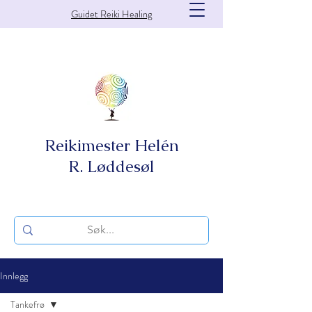
Guidet Reiki Healing
Reikimester Helén
R. Løddesøl
Innlegg
Tankefrø