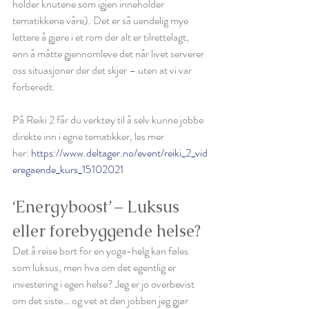
holder knutene som igjen inneholder 
tematikkene våre). Det er så uendelig mye 
lettere å gjøre i et rom der alt er tilrettelagt, 
enn å måtte gjennomleve det når livet serverer 
oss situasjoner der det skjer – uten at vi var 
forberedt. 
På Reiki 2 får du verktøy til å selv kunne jobbe 
direkte inn i egne tematikker, les mer 
her: 
https://www.deltager.no/event/reiki_2_vid
eregaende_kurs_15102021
‘Energyboost’ – Luksus 
eller forebyggende helse?
Det å reise bort for en yoga-helg kan føles 
som luksus, men hva om det egentlig er 
investering i egen helse? Jeg er jo overbevist 
om det siste… og vet at den jobben jeg gjør 