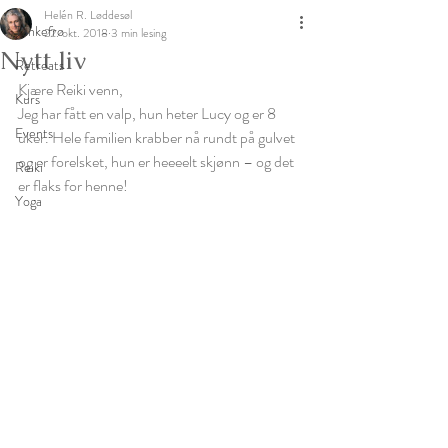
Helén R. Løddesøl
Tankefrø
22. okt. 2018
3 min lesing
Nytt liv
Retreats
Kjære Reiki venn,
Kurs
Jeg har fått en valp, hun heter Lucy og er 8 
Events
uker. Hele familien krabber nå rundt på gulvet 
og er forelsket, hun er heeeelt skjønn – og det 
Reiki
er flaks for henne!
Yoga