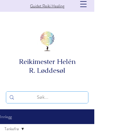
Guidet Reiki Healing
Reikimester Helén
R. Løddesøl
Innlegg
Tankefrø