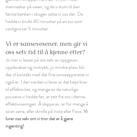
mennesker på veien, og da vi kom til den 
første benken i skogen satte vi oss der. Da 
hadde vi brukt 40 minutter på en tur som 
vanligvis tar 5 minutter.
Vi er sansevesener, men gir vi 
oss selv tid til å kjenne etter? 
Jo mer vi lesser på oss selv av oppgaver, 
opplevelser og inntrykk, jo mindre plass blir 
det til kontakt med det fine sanseapparatet vi 
også er. I den verden vi lever er det høyt krav 
til effektivitet, og mange av de naturlige 
pausene vi hadde før, er tatt fra oss i denne 
effektiviseringen. Å slappe av, er for mange å 
se en serie, eller skrolle på Insta eller Face. 
V
i 
lurer oss selv om vi tror det er å gjøre 
ingenting! 