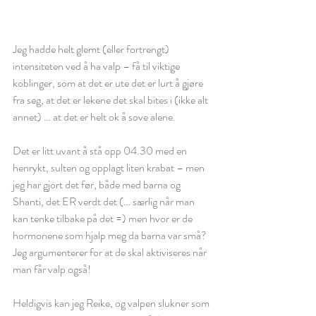
Jeg hadde helt glemt (eller fortrengt) 
intensiteten ved å ha valp – få til viktige 
koblinger, som at det er ute det er lurt å gjøre 
fra seg, at det er lekene det skal bites i (ikke alt 
annet) … at det er helt ok å sove alene. 
Det er litt uvant å stå opp 04.30 med en 
henrykt, sulten og opplagt liten krabat – men 
jeg har gjort det før, både med barna og 
Shanti, det ER verdt det (… særlig når man 
kan tenke tilbake på det =) men hvor er de 
hormonene som hjalp meg da barna var små? 
Jeg argumenterer for at de skal aktiviseres når 
man får valp også! 
Heldigvis kan jeg Reike, og valpen slukner som 