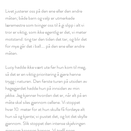
Livet justerer oss på den ene eller den andre 
måten; både barn og valp er utmerkede 
læremestre som tvinger oss til å gi slipp i alt vi 
tror er viktig, som ikke egentlig er det, vi møter 
motstand: ting tar den tiden det tar, og blir det 
for mye går det i ball…. på den ene eller andre 
måten.
Lucy hadde ikke vært ute før hun kom til meg, 
så det er en viktig prioritering å gjøre henne 
trygg i naturen. Den første turen på utsiden av 
hagegjerdet hadde hun på innsiden av min 
jakke. Jeg kjenner hvordan det er, når alt på en 
måte skal siles gjennom cellene. Vi stoppet 
hver 10. meter for at hun skulle få fordøye alt 
hun så og kjente; vi pustet det, og lot det skylle 
gjennom. Slik stoppet den intense skjelvingen 
gjennom kroppen hennes. Vi traff noen 