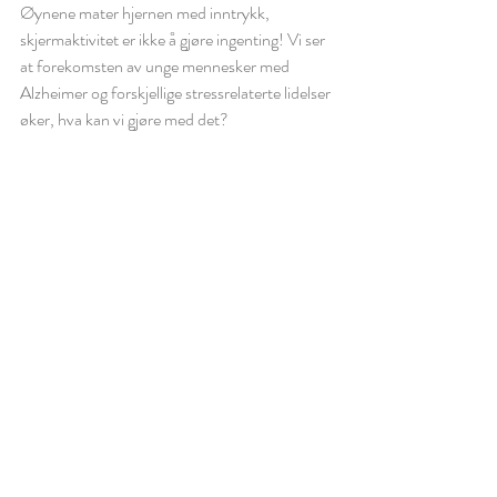
Øynene mater hjernen med inntrykk, 
skjermaktivitet er ikke å gjøre ingenting! Vi ser 
at forekomsten av unge mennesker med 
Alzheimer og forskjellige stressrelaterte lidelser 
øker, hva kan vi gjøre med det? 
Jeg tror jo at det er viktigere enn noen gang 
med verktøy som Reiki, yoga og andre 
meditasjonsmetoder – hva tror du?
Helén
Reiki
Tankefrø
Reiki