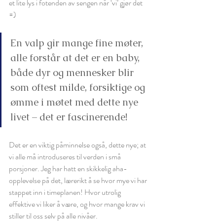
et lite lys i fotenden av sengen når ‘vi’ gjør det 
=)
En valp gir mange fine møter, 
alle forstår at det er en baby, 
både dyr og mennesker blir 
som oftest milde, forsiktige og 
ømme i møtet med dette nye 
livet – det er fascinerende!
Det er en viktig påminnelse også, dette nye; at 
vi alle må introduseres til verden i små 
porsjoner. Jeg har hatt en skikkelig aha-
opplevelse på det, lærerikt å se hvor mye vi har 
stappet inn i timeplanen! Hvor utrolig 
effektive vi liker å være, og hvor mange krav vi 
stiller til oss selv på alle nivåer. 