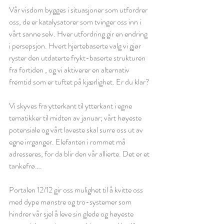
Vår visdom bygges i situasjoner som utfordrer 
oss, de er katalysatorer som tvinger oss inn i 
vårt sanne selv. Hver utfordring gir en endring 
i persepsjon. Hvert hjertebaserte valg vi gjør 
ryster den utdaterte frykt-baserte strukturen 
fra fortiden , og vi aktiverer en alternativ 
fremtid som er tuftet på kjærlighet. Er du klar?
Vi skyves fra ytterkant til ytterkant i egne 
tematikker til midten av januar; vårt høyeste 
potensiale og vårt laveste skal surre oss ut av 
egne irrganger. Elefanten i rommet må 
adresseres, for da blir den vår allierte. Det er et 
tankefrø….
Portalen 12/12 gir oss mulighet til å kvitte oss 
med dype mønstre og tro-systemer som 
hindrer vår sjel å leve sin glede og høyeste 