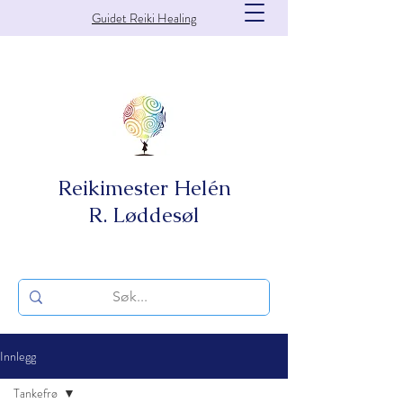
Guidet Reiki Healing
Reikimester Helén
R. Løddesøl
Innlegg
Tankefrø