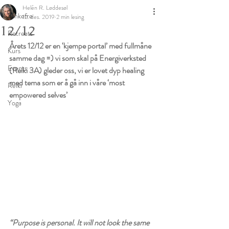
Helén R. Løddesøl
Tankefrø
12. des. 2019
2 min lesing
12/12
Retreats
Årets 12/12 er en ‘kjempe portal’ med fullmåne 
Kurs
samme dag =) vi som skal på Energiverksted 
Events
(Reiki 3A) gleder oss, vi er lovet dyp healing 
med tema som er å gå inn i våre ‘most 
Reiki
empowered selves’ 
Yoga
“Purpose is personal. It will not look the same 