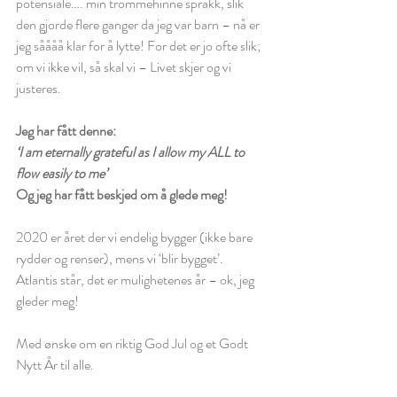
potensiale…. min trommehinne sprakk, slik 
den gjorde flere ganger da jeg var barn – nå er 
jeg såååå klar for å lytte! For det er jo ofte slik; 
om vi ikke vil, så skal vi – Livet skjer og vi 
justeres.
Jeg har fått denne: 
‘I am eternally grateful as I allow my ALL to 
flow easily to me’
Og jeg har fått beskjed om å glede meg!
2020 er året der vi endelig bygger (ikke bare 
rydder og renser), mens vi ‘blir bygget’. 
Atlantis står, det er mulighetenes år – ok, jeg 
gleder meg! 
Med ønske om en riktig God Jul og et Godt 
Nytt År til alle.