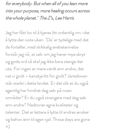
for everybody. But when all of you lean more 
into your purpose, more healing occurs across 
the whole planet.”
The Z’s, Lee Harris
Jeg har fått lov til å kjøres litt ordentlig inn i det 
å lytte den siste uken. ‘De’ er tydelige med det 
de forteller; med skikkelig ørebetennelse 
forstår jeg nå, at selv om jeg hører mye skryt 
og gode ord så skal jeg ikke bare stenge det 
ute. For ingen er mere verdt enn andre, det 
vet vi godt – kanskje litt for godt? Janteloven 
står sterkt i dette landet. Er det slik at du også 
egentlig har hindret deg selv på noen 
områder? Er du også strengere med deg selv 
enn andre? Nedtoner egne kvaliteter og 
talenter. Det er lettere å lytte til andres ønsker 
og behov enn til egen sjel. Those days are gone 
=)