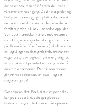
der hele tiden, men nå infiltrerer de i livene 
våre mer enn noen gang. De tilhører jorden og 
beskytter henne, og jeg oppfatter det som at 
de blant annet skal vise oss alle steder der vi 
forgifter jorden, slik at vi kan ordne opp i det. 
Som at vi mennesker må leve med en større 
respekt og ikke lenger bare kan gjøre som vi vil 
på alle områder. Vi er frekvens (slik alt levende 
er), og vi lager en slags giftig frekvens når det 
vi gjør er styrt av feighet, frykt eller grådighet. 
Alt som ikke er hjertestyrt er forstyrrende på 
den totale harmonien. Det blir som at noen 
går inn med sølete støvler i stua – og det 
reagerer vi jo på! 
Det er komplekst. For å gi et visst perspektiv 
kan jeg si at det å leve sin sjels glede og 
kvaliteter i høyeste frekvens er vårt optimale 