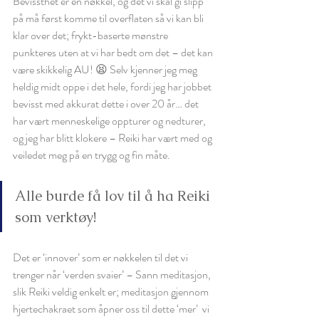
Bevissthet er en nøkkel, og det vi skal gi slipp 
på må først komme til overflaten så vi kan bli 
klar over det; frykt-baserte mønstre 
punkteres uten at vi har bedt om det – det kan 
være skikkelig AU! 😫 Selv kjenner jeg meg 
heldig midt oppe i det hele, fordi jeg har jobbet 
bevisst med akkurat dette i over 20 år… det 
har vært menneskelige oppturer og nedturer, 
og jeg har blitt klokere – Reiki har vært med og 
veiledet meg på en trygg og fin måte. 
Alle burde få lov til å ha Reiki 
som verktøy! 
Det er ‘innover’ som er nøkkelen til det vi 
trenger når ‘verden svaier’ – Sann meditasjon, 
slik Reiki veldig enkelt er; meditasjon gjennom 
hjertechakraet som åpner oss til dette ‘mer’  vi 