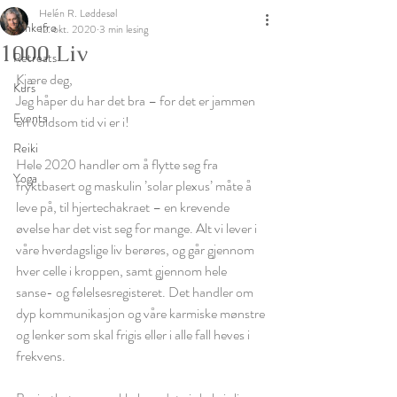
Helén R. Løddesøl
Tankefrø
12. okt. 2020
3 min lesing
1000 Liv
Retreats
Kjære deg, 
Kurs
Jeg håper du har det bra – for det er jammen 
Events
en voldsom tid vi er i!
Reiki
Hele 2020 handler om å flytte seg fra 
Yoga
fryktbasert og maskulin ’solar plexus’ måte å 
leve på, til hjertechakraet – en krevende 
øvelse har det vist seg for mange. Alt vi lever i 
våre hverdagslige liv berøres, og går gjennom 
hver celle i kroppen, samt gjennom hele 
sanse- og følelsesregisteret. Det handler om 
dyp kommunikasjon og våre karmiske mønstre 
og lenker som skal frigis eller i alle fall heves i 
frekvens. 