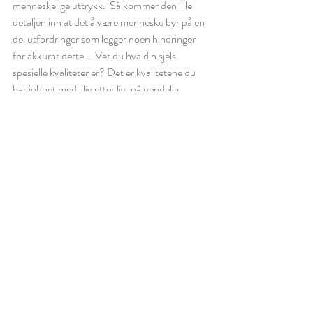
menneskelige uttrykk.  Så kommer den lille 
detaljen inn at det å være menneske byr på en 
del utfordringer som legger noen hindringer 
for akkurat dette – Vet du hva din sjels 
spesielle kvaliteter er? Det er kvalitetene du 
har jobbet med i liv etter liv, på uendelig 
mange måter. Og sjels glede? Det er den 
gleden du får når du skaper gjennom den 
kvaliteten som er unik for deg…. 
Der navigerer vi livet, og det er et tankefrø ❤️
Helén
Reiki
Tankefrø
Reiki