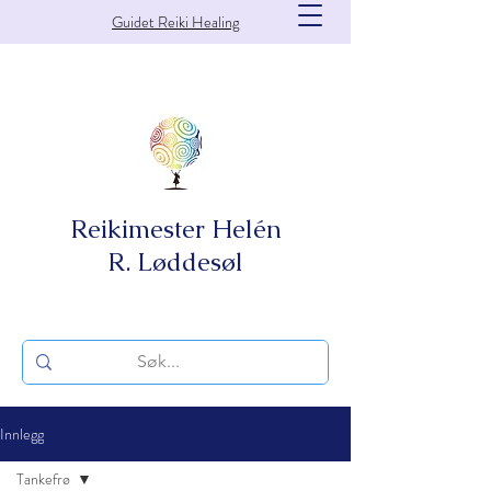
Guidet Reiki Healing
Reikimester Helén
R. Løddesøl
Innlegg
Tankefrø