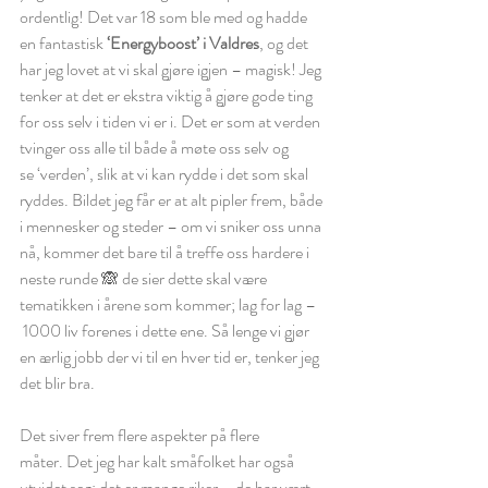
ordentlig! Det var 18 som ble med og hadde 
en fantastisk 
‘Energyboost’ i Valdres
, og det 
har jeg lovet at vi skal gjøre igjen – magisk! Jeg 
tenker at det er ekstra viktig å gjøre gode ting 
for oss selv i tiden vi er i. Det er som at verden 
tvinger oss alle til både å møte oss selv og 
se ‘verden’, slik at vi kan rydde i det som skal 
ryddes. Bildet jeg får er at alt pipler frem, både 
i mennesker og steder – om vi sniker oss unna 
nå, kommer det bare til å treffe oss hardere i 
neste runde 🙈 de sier dette skal være 
tematikken i årene som kommer; lag for lag –
 1000 liv forenes i dette ene. Så lenge vi gjør 
en ærlig jobb der vi til en hver tid er, tenker jeg 
det blir bra.
Det siver frem flere aspekter på flere 
måter. Det jeg har kalt småfolket har også 
utvidet seg; det er mange riker – de har vært 