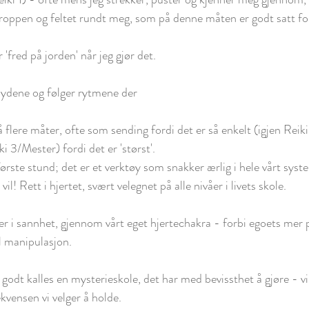
roppen og feltet rundt meg, som på denne måten er godt satt fo
 'fred på jorden' når jeg gjør det. 
, lydene og følger rytmene der 
å flere måter, ofte som sending fordi det er så enkelt (igjen Reiki
i 3/Mester) fordi det er 'størst'.
 første stund; det er et verktøy som snakker ærlig i hele vårt sys
l! Rett i hjertet, svært velegnet på alle nivåer i livets skole. 
er i sannhet, gjennom vårt eget hjertechakra - forbi egoets mer 
l manipulasjon. 
godt kalles en mysterieskole, det har med bevissthet å gjøre - vi
kvensen vi velger å holde. 