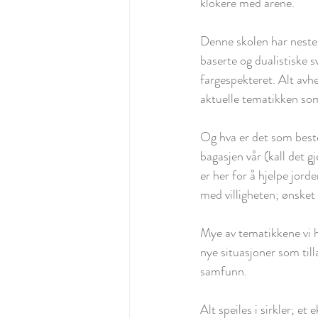
klokere med årene.
Denne skolen har nesten
baserte og dualistiske s
fargespekteret. Alt avhe
aktuelle tematikken som 
Og hva er det som beste
bagasjen vår (kall det gj
er her for å hjelpe jord
med villigheten; ønsket 
Mye av tematikkene vi h
nye situasjoner som till
samfunn. 
Alt speiles i sirkler; 