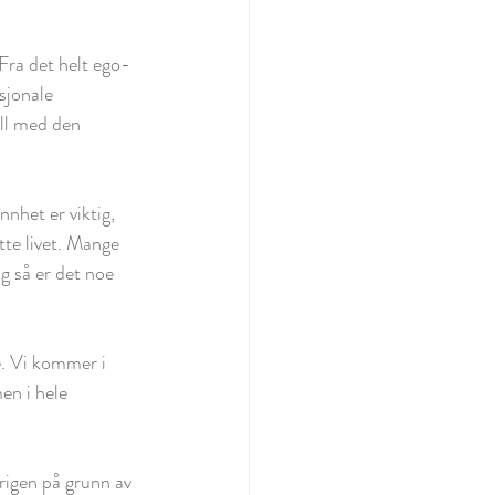
Fra det helt ego-
sjonale 
ill med den 
nhet er viktig, 
ette livet. Mange 
Og så er det noe 
e. Vi kommer i 
en i hele 
rigen på grunn av 