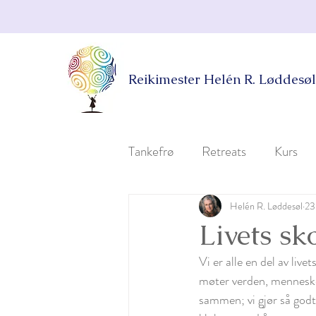
Reikimester Helén R. Løddesøl
Tankefrø
Retreats
Kurs
Helén R. Løddesøl
23.
Livets sk
Vi er alle en del av liv
møter verden, mennesker
sammen; vi gjør så godt 