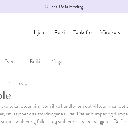
Guidet Reiki Healing
Hjem
Reiki
Tankefrø
Våre kurs
Events
Reiki
Yoga
 feb.
4 min lesing
ole
ets skole. En utdanning som ikke handler om det vi leser, men det v
, situasjoner og utfordringene i livet. Det er humper og dumper t
vi kan, snubler og faller - og stabler oss på beina igjen…. De flest