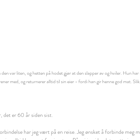
en var liten, og hetten på hodet gjør at den slapper av og hviler. Hun har et
ener med, og returnerer alltid til sin eier - fordi han gir henne god mat. Sli
r, det er 60 år siden sist.
 forbindelse har jeg vært på en reise. Jeg ønsket å forbinde meg 