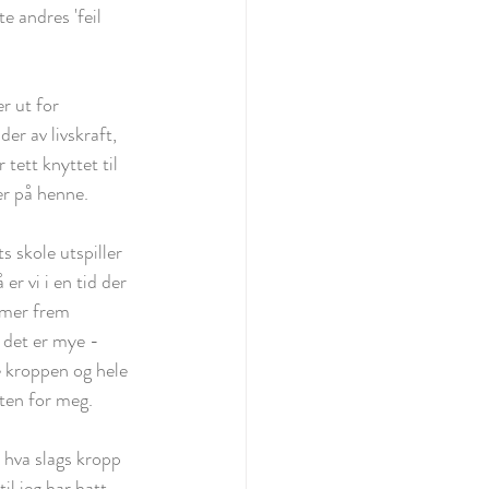
e andres 'feil 
r av livskraft, 
tett knyttet til 
er på henne. 
s skole utspiller 
 er vi i en tid der 
mmer frem 
g det er mye - 
pe kroppen og hele 
eten for meg.
 hva slags kropp 
l jeg har hatt 