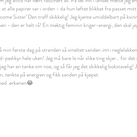
 jeg alltid har vært fascinert av. På vei inn i landet møtte jeg e
at alle papirer var i orden - da hun løftet blikket fra passet mitt
elcome Sister’ Den traff skikkelig! Jeg kjente umiddelbart på kvi
en - den er helt rå! En mektig feminin kriger-energi, den skal je
å min første dag på stranden så smeltet sanden 
inn
 i neglelakken
-pedikyr hele uken! Jeg må bare le når slike ting skjer… for det e
 jeg har en tanke om noe, og så får jeg det skikkelig bokstavelig!
, tenkte på energien og fikk sanden på kjøpet. 
med  ørkenen😂