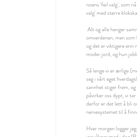
noens 'feil valg', som n
valg' med større kloksk
 Alt og alle henger sammen, hver handling har konsekvens - ikke bare fra hvordan noe ser ut for 
omverdenen, men som lev
og det er viktigere enn 
moder jord, og hun jobb
Så lenge vi er ærlige (m
seg i vårt eget hverdagsl
sannhet stiger frem, og
påvirker oss dypt, vi tar
derfor er det lett å bli 
nervesystemet til å fin
Hver morgen logger jeg 
jeg våkner med i dag (Re