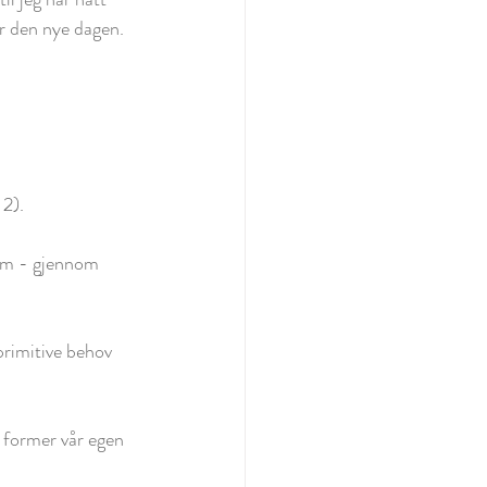
r den nye dagen. 
 2).
tem - gjennom 
primitive behov 
 former vår egen 