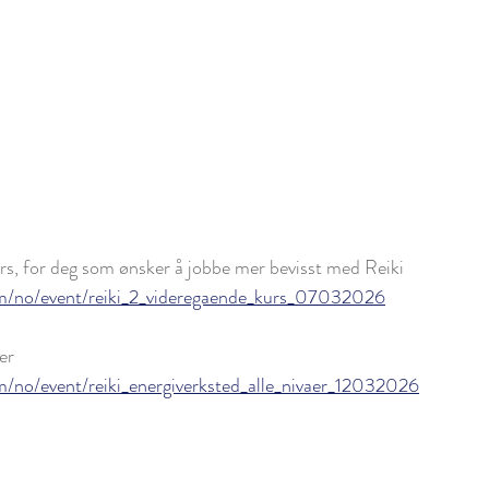
rs, for deg som ønsker å jobbe mer bevisst med Reiki 
om/no/event/reiki_2_videregaende_kurs_07032026
er
m/no/event/reiki_energiverksted_alle_nivaer_12032026