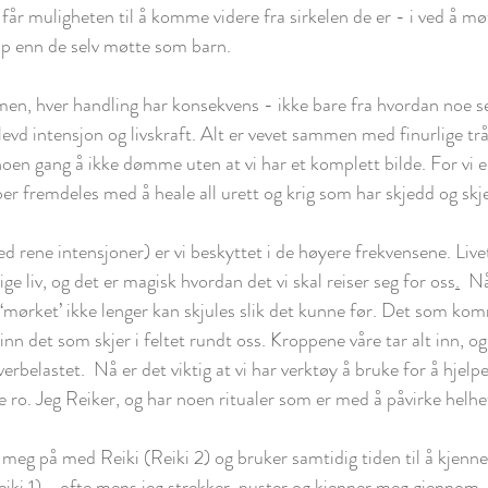
å får muligheten til å komme videre fra sirkelen de er - i ved å møt
ap enn de selv møtte som barn.
d intensjon og livskraft. Alt er vevet sammen med finurlige tråde
noen gang å ikke dømme uten at vi har et komplett bilde. For vi er 
er fremdeles med å heale all urett og krig som har skjedd og skj
ed rene intensjoner) er vi beskyttet i de høyere frekvensene. Livet
ige liv, og det er magisk hvordan det vi skal reiser seg for oss
.
  Nå
 ‘mørket’ ikke lenger kan skjules slik det kunne før. Det som ko
 inn det som skjer i feltet rundt oss. Kroppene våre tar alt inn, o
overbelastet.  Nå er det viktig at vi har verktøy å bruke for å hjel
ne ro. Jeg Reiker, og har noen ritualer som er med å påvirke helh
meg på med Reiki (Reiki 2) og bruker samtidig tiden til å kjenne
iki 1) - ofte mens jeg strekker, puster og kjenner meg gjennom, ti