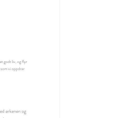
 godt liv, og flyr 
k som vi oppdrar 
med ørkenen og 