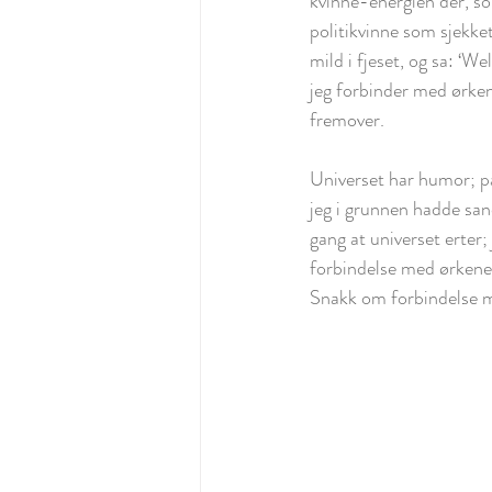
kvinne-energien der, som
politikvinne som sjekket 
mild i fjeset, og sa: ‘W
jeg forbinder med ørken
fremover. 
Universet har humor; p
jeg i grunnen hadde sand
gang at universet erter;
forbindelse med ørkenen
Snakk om forbindelse 