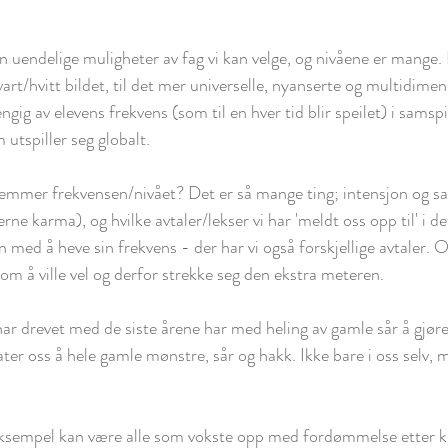
 uendelige muligheter av fag vi kan velge, og nivåene er mange. 
vart/hvitt bildet, til det mer universelle, nyanserte og multidimen
ngig av elevens frekvens (som til en hver tid blir speilet) i samsp
utspiller seg globalt. 
mmer frekvensen/nivået? Det er så mange ting; intensjon og san
erne karma), og hvilke avtaler/lekser vi har 'meldt oss opp til' i d
en med å heve sin frekvens - der har vi også forskjellige avtaler. 
om å ville vel og derfor strekke seg den ekstra meteren.
ar drevet med de siste årene har med heling av gamle sår å gjør
ater oss å hele gamle mønstre, sår og hakk. Ikke bare i oss selv, m
et eksempel kan være alle som vokste opp med fordømmelse etter k