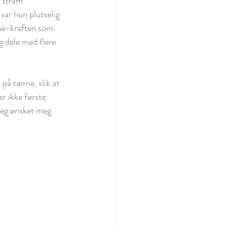
n stram 
 var hun plutselig 
nne-kraften som 
g dele med flere 
 på tærne, slik at 
r ikke første 
 Jeg ønsket meg 