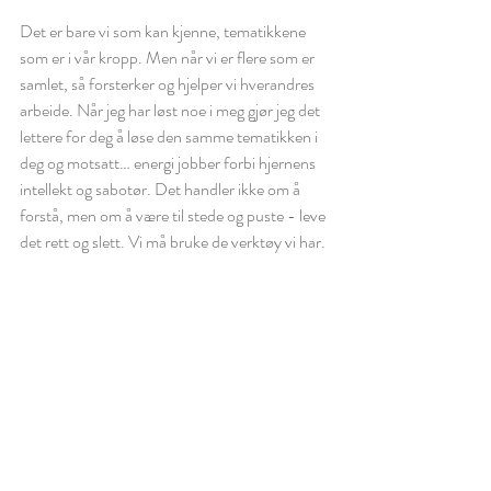
Det er bare vi som kan kjenne, tematikkene 
som er i vår kropp. Men når vi er flere som er 
samlet, så forsterker og hjelper vi hverandres 
arbeide. Når jeg har løst noe i meg gjør jeg det 
lettere for deg å løse den samme tematikken i 
deg og motsatt… energi jobber forbi hjernens 
intellekt og sabotør. Det handler ikke om å 
forstå, men om å være til stede og puste - leve 
det rett og slett. Vi må bruke de verktøy vi har.
Nå gleder jeg meg til å reise til vakre Karpathos 
med en herlig gruppe som er klare for å jobbe 
dypt i uken som kommer. I snille omgivelser, 
med herlige folk, skal vi finne ro, nyte stillhet, 
gode samtaler, veldig god mat, sol, hav, fjell, 
sang, bevegelse, Yoga og Reiki. Av tidligere 
erfaringer vet jeg at latteren sitter løst, og at 
nye vennskap vil oppstå.