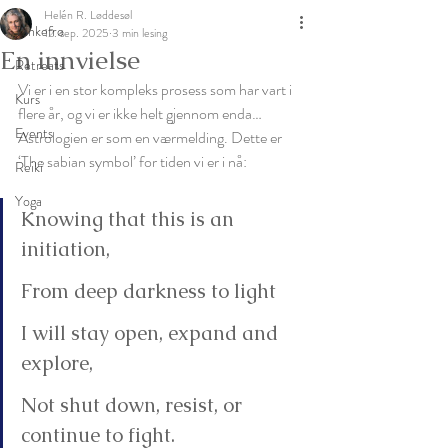
Helén R. Løddesøl
Tankefrø
12. sep. 2025
3 min lesing
En innvielse
Retreats
Vi er i en stor kompleks prosess som har vart i 
Kurs
flere år, og vi er ikke helt gjennom enda… 
Events
Astrologien er som en værmelding. Dette er 
‘The sabian symbol’ for tiden vi er i nå:
Reiki
Yoga
Knowing that this is an 
initiation,
From deep darkness to light
I will stay open, expand and 
explore,
Not shut down, resist, or 
continue to fight.