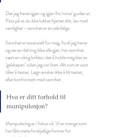
Det jeg hører igjen og igjen fra ‘mine’ guider er;
Pass på at du ikke lukker hjertet ditt, lev med 
verdighet - sannhet er en selvfølge. 
Sannhet er essensiell for meg, fordi jeg hører 
og ser en del ting ikke alle gjør, har sannhet 
vært en viktig brikke i det å holde meg klar av 
‘galskapen’ siden jeg var liten. Alt som er sant 
tåler å testes. Løgn ønsker ikke å bli testet, 
eller konfrontert med sannhet. 
Hva er ditt forhold til 
manipulasjon? 
Manipulering er i fokus nå. Vi er mange som 
har fått møte forskjellige former for 