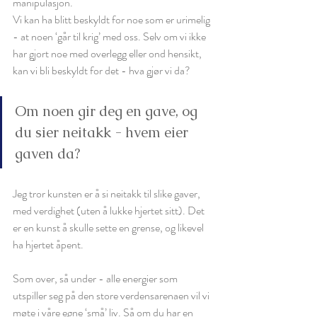
manipulasjon. 
Vi kan ha blitt beskyldt for noe som er urimelig 
- at noen ‘går til krig’ med oss. Selv om vi ikke 
har gjort noe med overlegg eller ond hensikt, 
kan vi bli beskyldt for det - hva gjør vi da? 
Om noen gir deg en gave, og 
du sier neitakk - hvem eier 
gaven da? 
Jeg tror kunsten er å si neitakk til slike gaver, 
med verdighet (uten å lukke hjertet sitt). Det 
er en kunst å skulle sette en grense, og likevel 
ha hjertet åpent.  
Som over, så under - alle energier som 
utspiller seg på den store verdensarenaen vil vi 
møte i våre egne ‘små’ liv. Så om du har en 