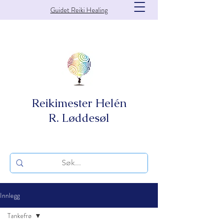
Guidet Reiki Healing
Reikimester Helén
R. Løddesøl
Innlegg
Tankefrø