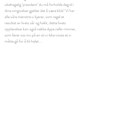
ubehagelig ‘president’ du må forholde deg til i 
dine omgivelser gjelder det å være klok! Vi har 
alle våre mønstre vi kjører, som regel et 
resultat av livets sår og hakk; dette livets 
opplevelser kan også vekke dype celle-minner, 
som fører oss inn på en sti vi ikke visste at vi 
måtte gå for å bli helet....