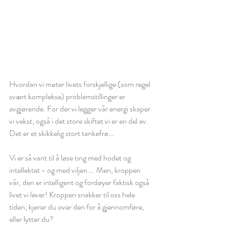
Hvordan vi møter livets forskjellige (som regel 
svært komplekse) problemstillinger er 
avgjørende. For der vi legger vår energi skaper 
vi vekst, også i det store skiftet vi er en del av. 
Det er et skikkelig stort tankefrø…
Vi er så vant til å løse ting med hodet og 
intellektet - og med viljen…. Men, kroppen 
vår, den er intelligent og fordøyer faktisk også 
livet vi lever! Kroppen snakker til oss hele 
tiden; kjører du over den for å gjennomføre, 
eller lytter du?