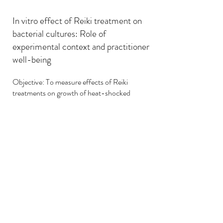
In vitro effect of Reiki treatment on
bacterial cultures: Role of
experimental context and practitioner
well-being
Objective: To measure effects of Reiki
treatments on growth of heat-shocked
bacteria, and to determine the influence of
healing context and practitioner well-being.
Methods: Overnight cultures of Escherichia
coli K12 in fresh medium were used. Culture
samples were paired with controls to minimize
any ordering effects. Samples were heat-
shocked prior to Reiki treatment, which was
performed by Reiki practitioners for up to 15
minutes, with untreated controls. Plate-
count assay using an automated colony
counter determined the number of viable