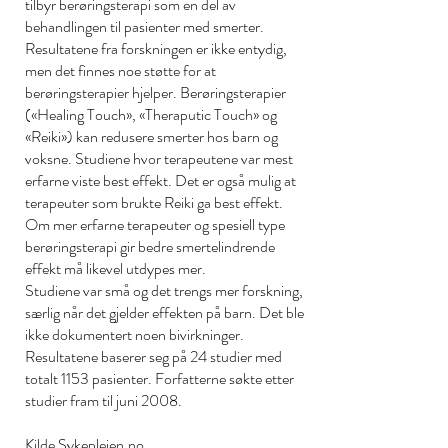
tilbyr berøringsterapi som en del av
behandlingen til pasienter med smerter.
Resultatene fra forskningen er ikke entydig,
men det finnes noe støtte for at
berøringsterapier hjelper. Berøringsterapier
(«Healing Touch», «Theraputic Touch» og
«Reiki») kan redusere smerter hos barn og
voksne. Studiene hvor terapeutene var mest
erfarne viste best effekt. Det er også mulig at
terapeuter som brukte Reiki ga best effekt.
Om mer erfarne terapeuter og spesiell type
berøringsterapi gir bedre smertelindrende
effekt må likevel utdypes mer.
Studiene var små og det trengs mer forskning,
særlig når det gjelder effekten på barn. Det ble
ikke dokumentert noen bivirkninger.
Resultatene baserer seg på 24 studier med
totalt 1153 pasienter. Forfatterne søkte etter
studier fram til juni 2008.
Kilde
Sykepleien.no