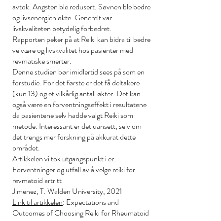
avtok. Angsten ble redusert. Søvnen ble bedre
og livsenergien økte. Generelt var
livskvaliteten betydelig forbedret.
Rapporten peker på at Reiki kan bidra til bedre
velvære og livskvalitet hos pasienter med
revmatiske smerter.
Denne studien bør imidlertid sees på som en
forstudie. For det første er det få deltakere
(kun 13) og et vilkårlig antall økter. Det kan
også være en forventningseffekt i resultatene
da pasientene selv hadde valgt Reiki som
metode. Interessant er det uansett, selv om
det trengs mer forskning på akkurat dette
området.
Artikkelen vi tok utgangspunkt i er:
Forventninger og utfall av å velge reiki for
revmatoid artritt
Jimenez, T. Walden University, 2021
Link til artikkelen
: Expectations and
Outcomes of Choosing Reiki for Rheumatoid