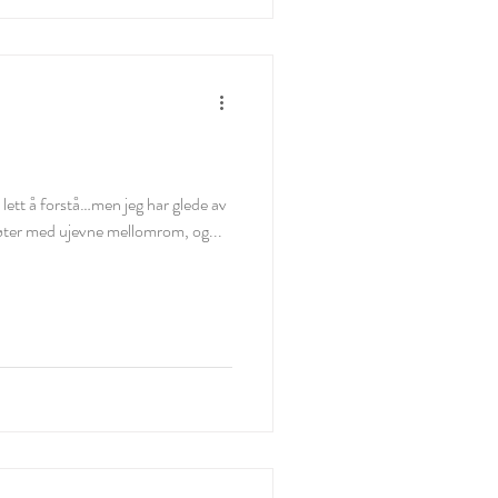
så lett å forstå…men jeg har glede av
øter med ujevne mellomrom, og...