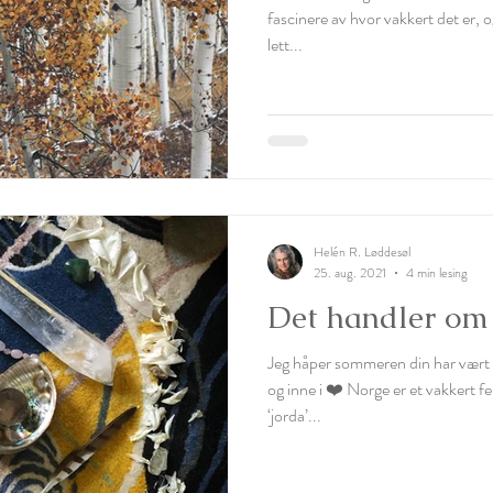
fascinere av hvor vakkert det er, 
lett...
Helén R. Løddesøl
25. aug. 2021
4 min lesing
Det handler om
Jeg håper sommeren din har vært 
og inne i ❤️ Norge er et vakkert f
‘jorda’...