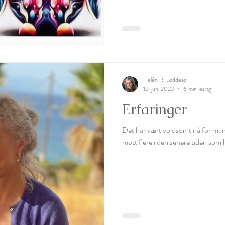
Helén R. Løddesøl
12. juni 2023
6 min lesing
Erfaringer
Det har vært voldsomt nå for mang
møtt flere i den senere tiden som h