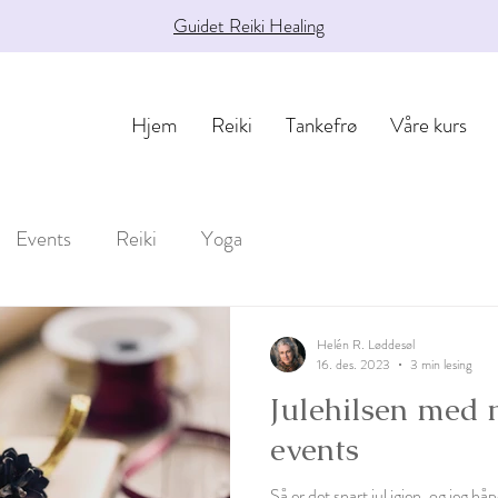
Guidet Reiki Healing
Hjem
Reiki
Tankefrø
Våre kurs
Events
Reiki
Yoga
Helén R. Løddesøl
16. des. 2023
3 min lesing
Julehilsen med 
events
Så er det snart jul igjen, og jeg h