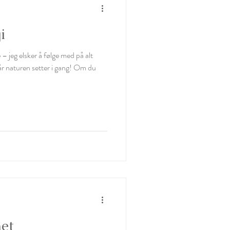
i
 – jeg elsker å følge med på alt
når naturen setter i gang! Om du
het