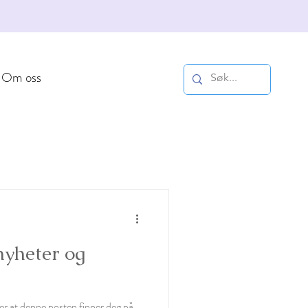
Om oss
nyheter og
åper at denne posten finner deg på