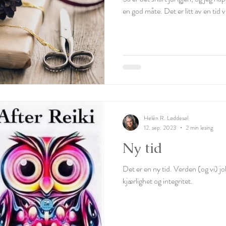
en god måte. Det er litt av en tid v
Helén R. Løddesøl
12. sep. 2023
2 min lesing
Ny tid
Det er en ny tid. Verden (og vi) 
kjærlighet og integritet.