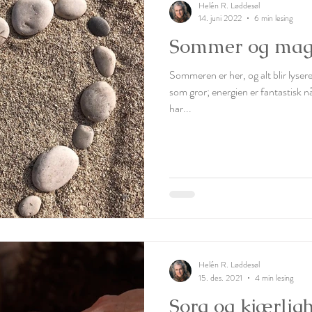
Helén R. Løddesøl
14. juni 2022
6 min lesing
Sommer og mag
Sommeren er her, og alt blir lysere
som gror; energien er fantastisk 
har...
Helén R. Løddesøl
15. des. 2021
4 min lesing
Sorg og kjærlig