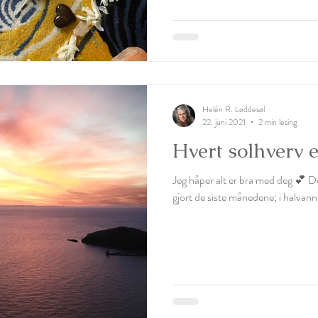
Helén R. Løddesøl
22. juni 2021
2 min lesing
Hvert solhverv e
Jeg håper alt er bra med deg 💕 Det
gjort de siste månedene; i halvannet