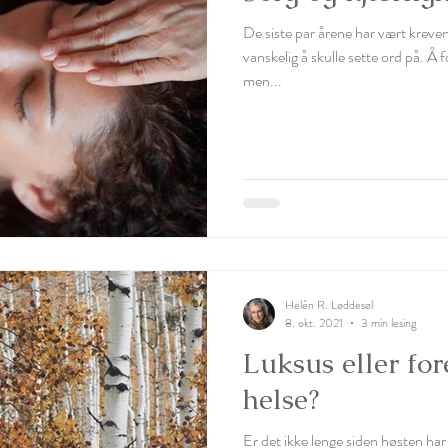
De siste par årene har vært kreve
vanskelig å skulle sette ord på. Å 
men...
Helén R. Løddesøl
8. okt. 2021
3 min lesing
Luksus eller fo
helse?
Er det ikke lenge siden høsten har