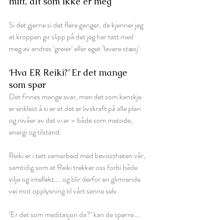
mitt, alt som ikke er meg’ 
Si det gjerne si det flere ganger, da kjenner jeg 
at kroppen gir slipp på det jeg har tatt med 
meg av andres ‘greier’ eller eget ‘lavere stæsj’.
‘Hva ER Reiki?’ Er det mange 
som spør
Det finnes mange svar, men det som kanskje 
er enklest å si er at det er livskraft på alle plan 
og nivåer av det vi er – både som metode, 
energi og tilstand. 
Reiki er i tett samarbeid med bevisstheten vår, 
samtidig som at Reiki trekker oss forbi både 
vilje og intellekt…. og blir derfor en glimrende 
vei mot opplysning til vårt sanne selv.
‘Er det som meditasjon da?’ kan de spørre…. 