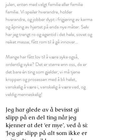
julen, enten med valgt familie eller familie 
familie. Vi speiler hverandre, holder 
hverandre, og jobber dypt i frigjøring av karma 
og åpning av hjertet på enda nye måter. Selv 
har jeg trengt ro og egentid i det hele, sovet og 
reiket masse, fått rom til å gå innover…
Mange har fått lov til å være syke også, 
ordentlig syke? Det er større enn oss, da er 
det bare én ting som gjelder; vi må tjene 
kroppen og prosessen med å bli helet, 
vanskelig å være i, vanskelig å være ved, og 
veldig menneskelig!
Jeg har glede av å bevisst gi 
slipp på en del ting når jeg 
kjenner at det ‘er mye’, ved å si: 
‘Jeg gir slipp på alt som ikke er 