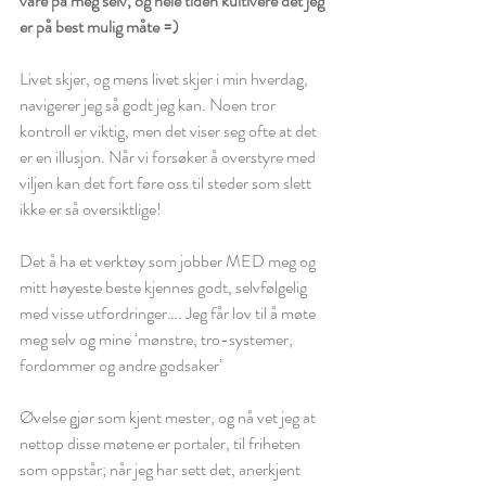
vare på meg selv, og hele tiden kultivere det jeg 
er på best mulig måte =)
Livet skjer, og mens livet skjer i min hverdag, 
navigerer jeg så godt jeg kan. Noen tror 
kontroll er viktig, men det viser seg ofte at det 
er en illusjon. Når vi forsøker å overstyre med 
viljen kan det fort føre oss til steder som slett 
ikke er så oversiktlige! 
Det å ha et verktøy som jobber MED meg og 
mitt høyeste beste kjennes godt, selvfølgelig 
med visse utfordringer…. Jeg får lov til å møte 
meg selv og mine ‘mønstre, tro-systemer, 
fordommer og andre godsaker’ 
Øvelse gjør som kjent mester, og nå vet jeg at 
nettop disse møtene er portaler, til friheten 
som oppstår; når jeg har sett det, anerkjent 