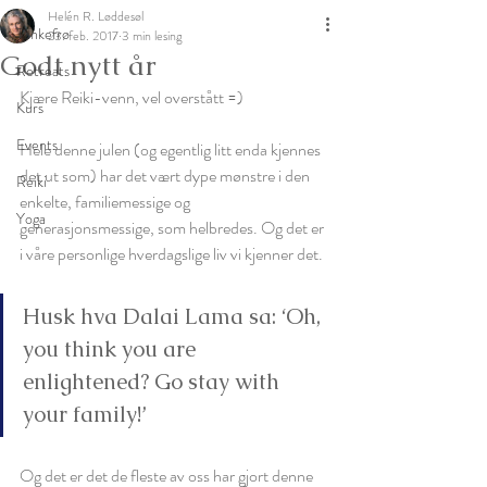
Helén R. Løddesøl
Tankefrø
23. feb. 2017
3 min lesing
Godt nytt år
Retreats
Kjære Reiki-venn, vel overstått =) 
Kurs
Events
Hele denne julen (og egentlig litt enda kjennes 
det ut som) har det vært dype mønstre i den 
Reiki
enkelte, familiemessige og 
Yoga
generasjonsmessige, som helbredes. Og det er 
i våre personlige hverdagslige liv vi kjenner det.
Husk hva Dalai Lama sa: ‘Oh, 
you think you are 
enlightened? Go stay with 
your family!’ 
Og det er det de fleste av oss har gjort denne 