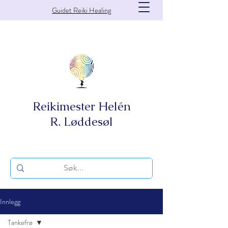
Guidet Reiki Healing
Reikimester Helén
R. Løddesøl
Innlegg
Tankefrø