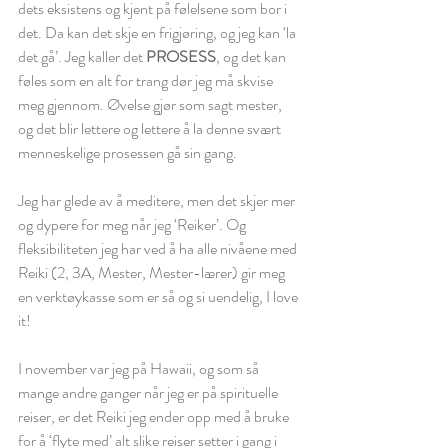
dets eksistens og kjent på følelsene som bor i 
det. Da kan det skje en frigjøring, og jeg kan ‘la 
det gå’. Jeg kaller det 
PROSESS
, og det kan 
føles som en alt for trang dør jeg må skvise 
meg gjennom. Øvelse gjør som sagt mester, 
og det blir lettere og lettere å la denne svært 
menneskelige prosessen gå sin gang.
Jeg har glede av å meditere, men det skjer mer 
og dypere for meg når jeg ‘Reiker’. Og 
fleksibiliteten jeg har ved å ha alle nivåene med 
Reiki (2, 3A, Mester, Mester-lærer) gir meg 
en verktøykasse som er så og si uendelig, I love 
it!
I november var jeg på Hawaii, og som så 
mange andre ganger når jeg er på spirituelle 
reiser, er det Reiki jeg ender opp med å bruke 
for å ‘flyte med’ alt slike reiser setter i gang i 