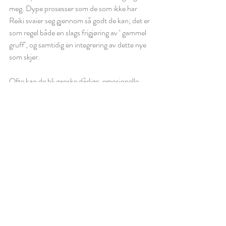
meg. Dype prosesser som de som ikke har 
Reiki svaier seg gjennom så godt de kan; det er 
som regel både en slags frigjøring av ‘ gammel 
gruff’, og samtidig en integrering av dette nye 
som skjer. 
Ofte kan de bli ganske dårlige, emosjonelle, 
eller bare ‘uttafor’ på en eller annen måte som 
jeg registrerer at jeg slipper – jeg tror det er 
fordi jeg ‘Reiker’.
På Hawaii integrerte jeg mer av gammel 
kunnskap fra Lemuria og Mu, det er 
spennende – for det vi i dag kaller Reiki er en 
del av den kunnskapen fra den gangen. Vi 
mennesker er super-kule, har tilgang på så 
mye mer enn vi tror, og Reiki er et mye større 
verktøy enn jeg tidligere har lært – jeg elsker 