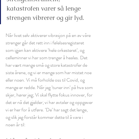
katastrofen varer så lenge 
strengen vibrerer og gir lyd. 
Når livet selv aktiverer vibrasjon på en av våre 
strenger går det rett inn i følelsesregisteret 
som igjen kan aktivere ‘hele orkesteret’, og 
celleminner vi har som trenger å heales. Det 
har vært mange små og store katastrofer de 
siste årene, og vi er mange som har mistet noe 
eller noen. Vi må forholde oss til Covid, og 
mange er redde. Når jeg ’tuner inn’ på hva som 
skjer, hører jeg; Vi skal flytte fokus innover, for 
det er nå det gjelder; vi har avtaler og oppgaver 
vi er her for å utføre. ‘De’ har sagt det lenge, 
og slik jeg forstår kommer dette til å vare i 
noen år til: