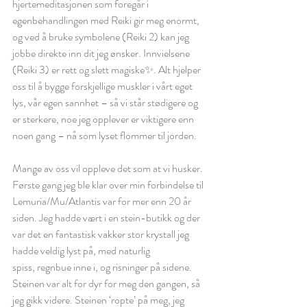
hjertemeditasjonen som foregår i 
egenbehandlingen med Reiki gir meg enormt, 
og ved å bruke symbolene (Reiki 2) kan jeg 
jobbe direkte inn dit jeg ønsker. Innvielsene 
(Reiki 3) er rett og slett magiske✨. Alt hjelper 
oss til å bygge forskjellige muskler i vårt eget 
lys, vår egen sannhet – så vi står stødigere og 
er sterkere, noe jeg opplever er viktigere enn 
noen gang – nå som lyset flommer til jorden.
Mange av oss vil oppleve det som at vi husker. 
Første gang jeg ble klar over min forbindelse til 
Lemuria/Mu/Atlantis var for mer enn 20 år 
siden. Jeg hadde vært i en stein-butikk og der 
var det en fantastisk vakker stor krystall jeg 
hadde veldig lyst på, med naturlig 
spiss, regnbue inne i, og risninger på sidene. 
Steinen var alt for dyr for meg den gangen, så 
jeg gikk videre. Steinen ‘ropte’ på meg, jeg 