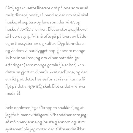
Om jeg skal sette lineære ord på noe som er så 
multidimensjonalt, så handler det om at vi skal 
huske, akseptere og leve som den vi 
er,
 og 
huske 
hvorfor
 vi er her. Det er stort, og likevel 
så hverdagslig. Vi må ofte gå på tvers av både 
egne trossystemer og kultur. Dyp kunnskap 
og visdom vi har bygget opp gjennom mange 
liv bor inne i oss, og om vi har hatt dårlige 
erfaringer (som mange gamle sjeler har) kan 
dette ha gjort at vi har ‘lukket ned’ noe, og det 
er viktig at dette heales for at vi skal kunne få 
flyt på det vi 
egentlig
 skal. Det er det vi driver 
med nå! 
Selv opplever jeg at ‘kroppen snakker’, og at 
jeg får filmer av tidligere liv/hendelser som jeg 
så må anerkjenne og ‘puste gjennom og ut av 
systemet’ når jeg møter det. Ofte er det ikke 