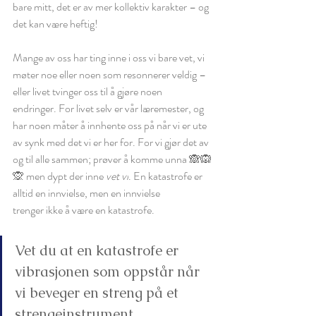
bare mitt, det er av mer kollektiv karakter – og 
det kan være heftig! 
Mange av oss har ting inne i oss vi bare vet, vi 
møter noe eller noen som resonnerer veldig – 
eller livet tvinger oss til å gjøre noen 
endringer. For livet selv er vår læremester, og 
har noen måter å innhente oss på når vi er ute 
av synk med det vi er her for. For vi gjør det av 
og til alle sammen; prøver å komme unna 🙈🙉
🙊 men dypt der inne
 vet vi
. En katastrofe er 
alltid en innvielse, men en innvielse 
trenger ikke å være en katastrofe. 
Vet du at en katastrofe er 
vibrasjonen som oppstår når 
vi beveger en streng på et 
strengeinstrument, 