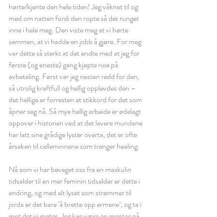
hørte/kjente den hele tiden! Jeg våknet til og 
med om natten fordi den ropte så det runget 
inne i hele meg. Den viste meg at vi hørte 
sammen, at vi hadde en jobb å gjøre. For meg 
var dette så sterkt at det endte med at jeg for 
første (og eneste) gang kjøpte noe på 
avbetaling. Først var jeg nesten redd for den, 
så utrolig kraftfull og hellig opplevdes den – 
det hellige er forresten et stikkord for det som 
åpner seg nå. Så mye hellig arbeide er ødelagt 
oppover i historien ved at det lavere mundane 
har latt sine grådige lyster overta, det er ofte 
årsaken til celleminnene som trenger healing. 
Nå som vi har beveget oss fra en maskulin 
tidsalder til en mer feminin tidsalder er dette i 
endring, og med alt lyset som strømmer til 
jorda er det bare ‘å brette opp ermene’; og ta i 
mot det vi møter. Jeg kan være en mentor på 