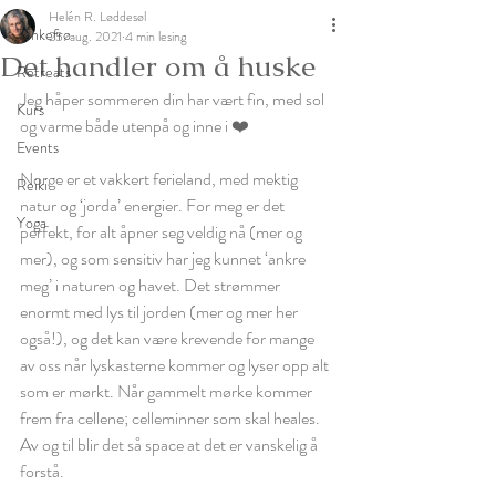
Helén R. Løddesøl
Tankefrø
25. aug. 2021
4 min lesing
Det handler om å huske
Retreats
Jeg håper sommeren din har vært fin, med sol 
Kurs
og varme både utenpå og inne i ❤️
Events
Norge er et vakkert ferieland, med mektig 
Reiki
natur og ‘jorda’ energier. For meg er det 
Yoga
perfekt, for alt åpner seg veldig nå (mer og 
mer), og som sensitiv har jeg kunnet ‘ankre 
meg’ i naturen og havet. Det strømmer 
enormt med lys til jorden (mer og mer her 
også!), og det kan være krevende for mange 
av oss når lyskasterne kommer og lyser opp alt 
som er mørkt. Når gammelt mørke kommer 
frem fra cellene; celleminner som skal heales. 
Av og til blir det så space at det er vanskelig å 
forstå. 