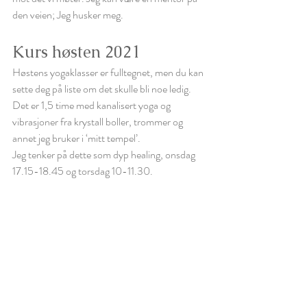
den veien; Jeg husker meg.
Kurs høsten 2021
Høstens yogaklasser er fulltegnet, men du kan 
sette deg på liste om det skulle bli noe ledig. 
Det er 1,5 time med kanalisert yoga og 
vibrasjoner fra krystall boller, trommer og 
annet jeg bruker i ‘mitt tempel’.
Jeg tenker på dette som dyp healing, onsdag 
17.15-18.45 og torsdag 10-11.30. 
Reiki 3
 energiverksted tirsdag 21/9 kl. 18 – 20 
Reiki 1
 grunnkurs i september er i 
Valdres 
https://www.deltager.no/event/reiki_1_
grunnkurs_18092021
Reiki 2
 videregående kurs i oktober på Jar 