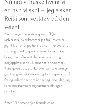
Nå må vi huske hvem vi 
er, hva vi skal –  jeg elsker 
Reiki som verktøy på den 
veien!
Når vi begynner å stille spørsmål (til 
universet), hvor kommer jeg fra? hvem er 
jeg? Hvorfor er jeg her? Så kommer svarene 
som regel raskt, sjeldent som et svar vi kan 
høre, men oftere at det skjer noe som gir 
deg opplevelser du kjenner at ‘er noe mer’. 
Kanskje en bok, artikkel eller samtale som gir 
gjenklang så det kjennes dypt inn i sjelen. Små 
frø og ledetråder som åpner seg inne i deg, og 
fører deg nærmere og nærmere din egen 
sannhet. 
Etter 20 år mener jeg fremdeles at 