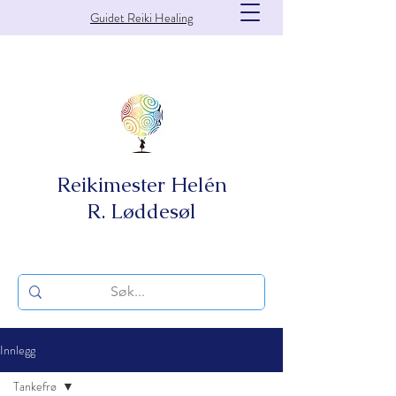
Guidet Reiki Healing
Reikimester Helén
R. Løddesøl
Innlegg
Tankefrø