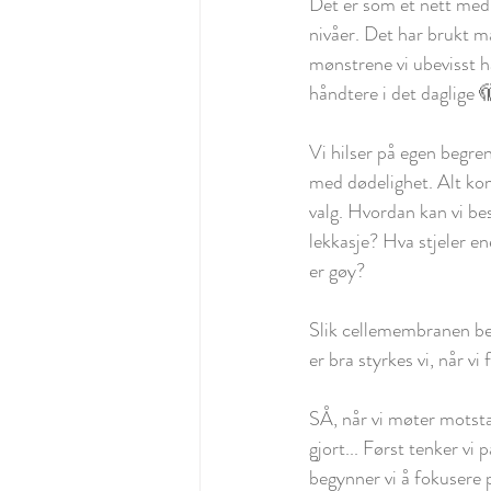
Det er som et nett med 
nivåer. Det har brukt ma
mønstrene vi ubevisst h
håndtere i det daglige 
Vi hilser på egen begren
med dødelighet. Alt komm
valg. Hvordan kan vi bes
lekkasje? Hva stjeler en
er gøy?
Slik cellemembranen bes
er bra styrkes vi, når vi
SÅ, når vi møter motsta
gjort... Først tenker vi
begynner vi å fokusere på