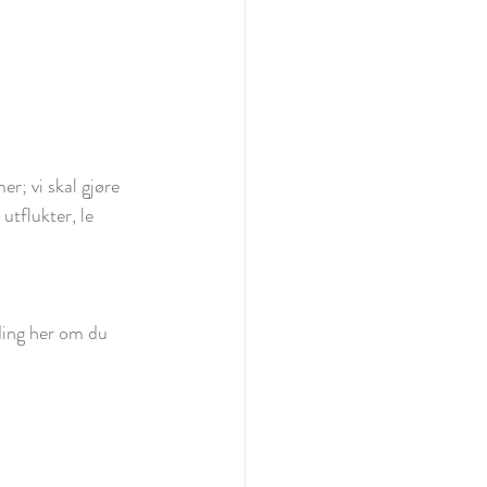
r; vi skal gjøre 
utflukter, le 
ding her om du 