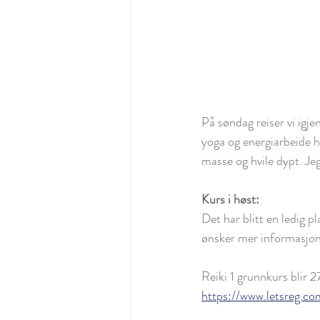
På søndag reiser vi igje
yoga og energiarbeide hv
masse og hvile dypt. Je
Kurs i høst:
Det har blitt en ledig 
ønsker mer informasjon
Reiki 1 grunnkurs blir 
https://www.letsreg.c