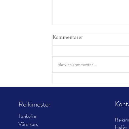
Kommentarer
Skriv en kommentar …
Blåveisen og hjertechakra
Kont
Reikimester
Tankefrø
Reiki
Våre kurs
Helén 