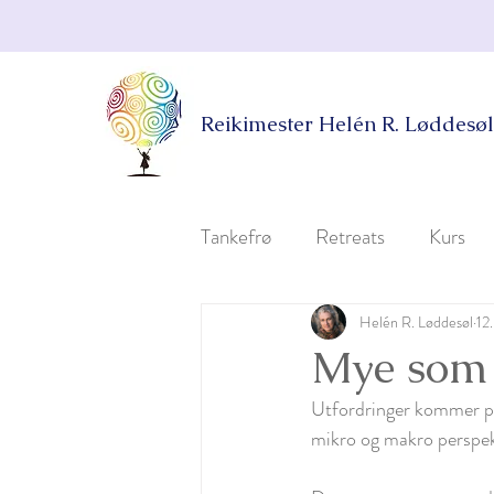
Reikimester Helén R. Løddesøl
Tankefrø
Retreats
Kurs
Helén R. Løddesøl
12
Mye som 
Utfordringer kommer på f
mikro og makro perspekt