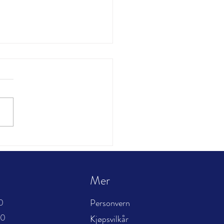
ler
Mer
0
Personvern
00
Kjøpsvilkår