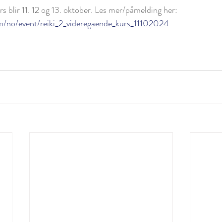
s blir 11. 12 og 13. oktober. Les mer/påmelding her: 
om/no/event/reiki_2_videregaende_kurs_11102024