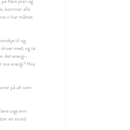
på flere plan og 
re, kommer alle 
ne vi har måttet 
anskje til og 
 driver med, og ta 
er det energi-
ir oss energi? Hva 
serer på alt som 
lere sagt enn 
Etter en stund 
;