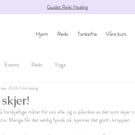
Guidet Reiki Healing
Hjem
Reiki
Tankefrø
Våre kurs
Events
Reiki
Yoga
. sep. 2024
2 min lesing
skjer!
orskjellige måter for oss alle, og vi påvirkes av det som skjer r
iv. Mange får det veldig fysisk nå; kjenner det godt i kroppen. 