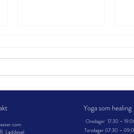
Sirk
Livets skole
akt
Yoga som healing
Onsdager 17:30 – 19:0
mester.com
Torsdager 07:30 – 09:
R. Løddesøl