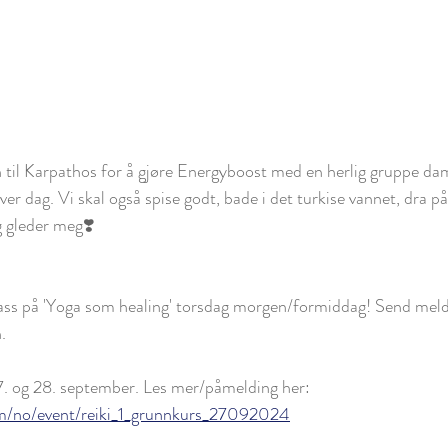
n til Karpathos for å gjøre Energyboost med en herlig gruppe dame
er dag. Vi skal også spise godt, bade i det turkise vannet, dra på 
g gleder meg❣️
plass på 'Yoga som healing' torsdag morgen/formiddag! Send mel
. 
27. og 28. september. Les mer/påmelding her:
om/no/event/reiki_1_grunnkurs_27092024