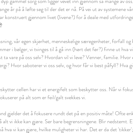
dyp gammel sorg som ligger vevet inn gjennom så mange av oss, 
nge år på å løfte seg til der det er nå. På vei ut av systemene vå
ar konstruert gjennom livet (livene?) for å deale med utfordringe
 
sning, vår egen skjørhet, menneskelige særegenheter, forfall og k
er i bølger, vi tvinges til å gå inn (hørt det før?) finne ut hva vi
t ta vare på oss selv? Hvordan vil vi leve? Venner, familie. Hvor 
ergi? Hvor saboterer vi oss selv, og hvor får vi best påfyll? Hva g
kytter cellen har vi et energifelt som beskytter oss. Når vi foku
 fokuserer på alt som er feil/galt svekkes vi. 
nd gjelder det å fokusere rundt det på en positiv måte! Ofte enk
 på alt vi ikke kan gjøre. Ser bare begrensningene. Blir nedstemt. 
 hva vi kan gjøre, hvilke muligheter vi har. Det er da det 'tikker'